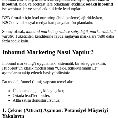
inbound
, blog ve podcast’lere odaklanır;
etkinlik odaklı inbound
ise webinar’lar ve sanal etkinliklerle lead toplar.
B2B firmalar için lead nurturing (lead besleme) ağırlıklıyken,
B2C’de viral sosyal medya kampanyaları ön plandadır.
Sonuç olarak,
inbound marketing sadece satış değil, marka sadakati
yaratır.
Tüketiciler, kendilerine fayda sağlayan markalara %80 daha
fazla sadık kalır.
Inbound Marketing Nasıl Yapılır?
Inbound marketing’i uygulamak, sistematik bir süreç gerektirir.
HubSpot’un klasik modeli olan “Çek-Etkile-Memnun Et”
aşamalarını takip ederek başlayabilirsiniz.
Bu model, funnel (huni) yapısını temel alır:
Üst kısımda geniş kitleyi çeker,
Ortada lead’leri besler,
Altta satışa dönüştürürsünüz.
1. Çekme (Attract) Aşaması: Potansiyel Müşteriyi
Yakalayın