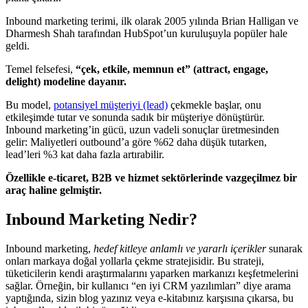
Inbound marketing terimi, ilk olarak 2005 yılında Brian Halligan ve
Dharmesh Shah tarafından HubSpot’un kuruluşuyla popüler hale
geldi.
Temel felsefesi,
“çek, etkile, memnun et” (attract, engage,
delight) modeline dayanır.
Bu model,
potansiyel müşteriyi (lead)
çekmekle başlar, onu
etkileşimde tutar ve sonunda sadık bir müşteriye dönüştürür.
Inbound marketing’in gücü, uzun vadeli sonuçlar üretmesinden
gelir: Maliyetleri outbound’a göre %62 daha düşük tutarken,
lead’leri %3 kat daha fazla artırabilir.
Özellikle e-ticaret, B2B ve hizmet sektörlerinde vazgeçilmez bir
araç haline gelmiştir.
Inbound Marketing Nedir?
Inbound marketing,
hedef kitleye anlamlı ve yararlı içerikler
sunarak
onları markaya doğal yollarla çekme stratejisidir. Bu strateji,
tüketicilerin kendi araştırmalarını yaparken markanızı keşfetmelerini
sağlar. Örneğin, bir kullanıcı “en iyi CRM yazılımları” diye arama
yaptığında, sizin blog yazınız veya e-kitabınız karşısına çıkarsa, bu