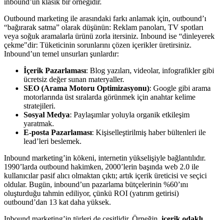
inbound’un klasik bir örneğidir.
Outbound marketing ile arasındaki farkı anlamak için, outbound’ı
“bağırarak satma” olarak düşünün: Reklam panoları, TV spotları
veya soğuk aramalarla ürünü zorla itersiniz. Inbound ise “dinleyerek
çekme"dir: Tüketicinin sorunlarını çözen içerikler üretirsiniz.
Inbound’un temel unsurları şunlardır:
İçerik Pazarlaması
: Blog yazıları, videolar, infografikler gibi
ücretsiz değer sunan materyaller.
SEO (Arama Motoru Optimizasyonu)
: Google gibi arama
motorlarında üst sıralarda görünmek için anahtar kelime
stratejileri.
Sosyal Medya
: Paylaşımlar yoluyla organik etkileşim
yaratmak.
E-posta Pazarlaması
: Kişiselleştirilmiş haber bültenleri ile
lead’leri beslemek.
Inbound marketing’in kökeni, internetin yükselişiyle bağlantılıdır.
1990’larda outbound hakimken, 2000’lerin başında web 2.0 ile
kullanıcılar pasif alıcı olmaktan çıktı; artık içerik üreticisi ve seçici
oldular. Bugün, inbound’un pazarlama bütçelerinin %60’ını
oluşturduğu tahmin ediliyor, çünkü ROI (yatırım getirisi)
outbound’dan 13 kat daha yüksek.
Inbound marketing’in türleri de çeşitlidir. Örneğin,
içerik odaklı