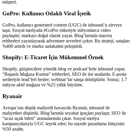
müşteri.
GoPro: Kullanıcı Odaklı Viral İçerik
GoPro, kullanıcı generated content (UGC) ile inbound’u zirveye
taşır. Sosyal medyada #GoPro etiketiyle milyonlarca video
paylaşılır; markayı doğal olarak yayar. Blog’larında macera
rehberleri yayınlayarak adventure severleri çeker. Bu strateji, satışları
%400 artırdı ve marka sadakatini pekiştirdi.
Shopify: E-Ticaret İçin Mükemmel Örnek
Shopify, girişimcilere yönelik blog ve podcast’lerle inbound yapar.
“Başarılı Mağaza Kurma” rehberleri, SEO ile üst sıralarda. E-posta
serileriyle lead’leri besler; webinar’lar satışa dönüştürür. Sonuç: 1.7
milyon aktif mağaza ve %25 yıllık büyüme.
Ryanair
Avrupa’nın düşük maliyetli havayolu Ryanair, inbound ile
maliyetleri düşürdü. Blog’larında seyahat ipuçları paylaşır, SEO ile
“ucuz uçak bileti” aramalarında çıkar. Sosyal medya
kampanyalarıyla UGC teşvik eder; bu sayede pazarlama bütçesini
%50 azalttı.