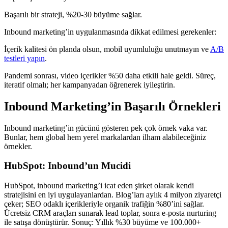
Başarılı bir strateji, %20-30 büyüme sağlar.
Inbound marketing’in uygulanmasında dikkat edilmesi gerekenler:
İçerik kalitesi ön planda olsun, mobil uyumluluğu unutmayın ve
A/B
testleri yapın
.
Pandemi sonrası, video içerikler %50 daha etkili hale geldi. Süreç,
iteratif olmalı; her kampanyadan öğrenerek iyileştirin.
Inbound Marketing’in Başarılı Örnekleri
Inbound marketing’in gücünü gösteren pek çok örnek vaka var.
Bunlar, hem global hem yerel markalardan ilham alabileceğiniz
örnekler.
HubSpot: Inbound’un Mucidi
HubSpot, inbound marketing’i icat eden şirket olarak kendi
stratejisini en iyi uygulayanlardan. Blog’ları aylık 4 milyon ziyaretçi
çeker; SEO odaklı içerikleriyle organik trafiğin %80’ini sağlar.
Ücretsiz CRM araçları sunarak lead toplar, sonra e-posta nurturing
ile satışa dönüştürür. Sonuç: Yıllık %30 büyüme ve 100.000+