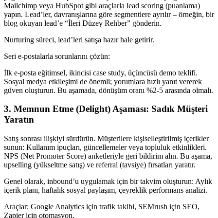
Mailchimp veya HubSpot gibi araçlarla lead scoring (puanlama)
yapın. Lead’ler, davranışlarına göre segmentlere ayrılır – örneğin, bir
blog okuyan lead’e “İleri Düzey Rehber” gönderin.
Nurturing süreci, lead’leri satışa hazır hale getirir.
Seri e-postalarla sorunlarını çözün:
İlk e-posta eğitimsel, ikincisi case study, üçüncüsü demo teklifi.
Sosyal medya etkileşimi de önemli; yorumlara hızlı yanıt vererek
güven oluşturun. Bu aşamada, dönüşüm oranı %2-5 arasında olmalı.
3. Memnun Etme (Delight) Aşaması: Sadık Müşteri
Yaratın
Satış sonrası ilişkiyi sürdürün. Müşterilere kişiselleştirilmiş içerikler
sunun: Kullanım ipuçları, güncellemeler veya topluluk etkinlikleri.
NPS (Net Promoter Score) anketleriyle geri bildirim alın. Bu aşama,
upselling (yükseltme satış) ve referral (tavsiye) fırsatları yaratır.
Genel olarak, inbound’u uygulamak için bir takvim oluşturun: Aylık
içerik planı, haftalık sosyal paylaşım, çeyreklik performans analizi.
Araçlar: Google Analytics için trafik takibi, SEMrush için SEO,
Zapier için otomasyon.