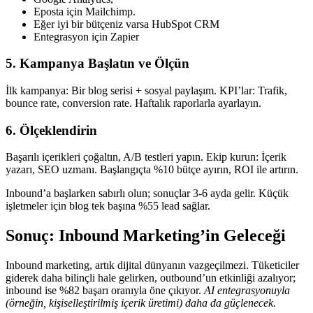
Eposta için Mailchimp.
Eğer iyi bir bütçeniz varsa HubSpot CRM
Entegrasyon için Zapier
5. Kampanya Başlatın ve Ölçün
İlk kampanya: Bir blog serisi + sosyal paylaşım. KPI’lar: Trafik,
bounce rate, conversion rate. Haftalık raporlarla ayarlayın.
6. Ölçeklendirin
Başarılı içerikleri çoğaltın, A/B testleri yapın. Ekip kurun: İçerik
yazarı, SEO uzmanı. Başlangıçta %10 bütçe ayırın, ROI ile artırın.
Inbound’a başlarken sabırlı olun; sonuçlar 3-6 ayda gelir. Küçük
işletmeler için blog tek başına %55 lead sağlar.
Sonuç: Inbound Marketing’in Geleceği
Inbound marketing, artık dijital dünyanın vazgeçilmezi. Tüketiciler
giderek daha bilinçli hale gelirken, outbound’un etkinliği azalıyor;
inbound ise %82 başarı oranıyla öne çıkıyor.
AI entegrasyonuyla
(örneğin, kişiselleştirilmiş içerik üretimi) daha da güçlenecek.