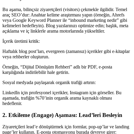
Bu aşama, bilinçsiz ziyaretçileri (visitors) çekmekle ilgilidir. Temel
araç SEO’dur: Anahtar kelime araştırması yapın (örneğin, Ahrefs
veya Google Keyword Planner ile “inbound marketing nedir” gibi
kelimeleri hedefleyin). Blog yazılarınızı optimize edin; başlık, meta
açıklama ve iç linklerle arama motorlarında yükseltiler.
İçerik üretimi kritik:
Haftalık blog post’ları, evergreen (zamansız) içerikler gibi e-kitaplar
veya rehberler oluşturun.
Örneğin, “Dijital Dönüşüm Rehberi” adlı bir PDF, e-posta
karşılığında indirilebilir hale getirin.
Sosyal medyada paylaşarak organik trafiği artırın:
LinkedIn için profesyonel içerikler, Instagram için görseller. Bu
aşamada, trafiğin %70’inin organik arama kaynaklı olması
hedeflenir.
2. Etkileme (Engage) Aşaması: Lead’leri Besleyin
Ziyaretçileri lead’e dönüştürmek için formlar, pop-up’lar ve landing
page’ler kullanın. E-posta otomasyonu burada devreye girer: