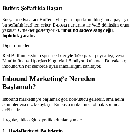
Buffer: Şeffaflıkla Başarı
Sosyal medya aracı Buffer, aylık gelir raporlarını blog’unda paylaşır;
bu şeffaflık lead’leri çeker. E-posta nurturing ile %15 dönüşüm oranı
yakalar. Örnekler gösteriyor ki,
inbound sadece satış değil,
topluluk yaratır.
Diğer örnekler:
Red Bull’un ekstrem spor içerikleriyle %20 pazar payı artışı, veya
Mint’in finansal ipuçları bloguyla 1.5 milyon kullanıcı. Bu vakalar,
inbound’un her sektörde uyarlanabilirliğini kanıtlıyor.
Inbound Marketing’e Nereden
Başlamalı?
Inbound marketing’e başlamak göz korkutucu gelebilir, ama adım
adım ilerlerseniz kolaylaşır. En başta mükemmel olmak zorunda
değilsiniz.
Uygulayabileceğiniz pratik adımları şunlar:
1. Hedeflerinizi Belirleyin